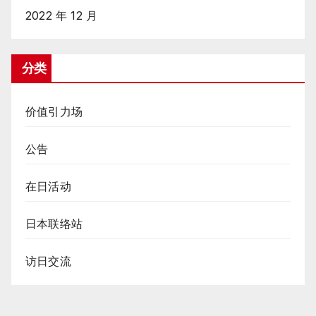
2022 年 12 月
分类
价值引力场
公告
在日活动
日本联络站
访日交流