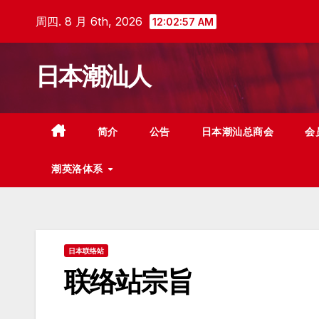
跳
周四. 8 月 6th, 2026
12:02:58 AM
至
内
日本潮汕人
容
简介
公告
日本潮汕总商会
会
潮英洛体系
日本联络站
联络站宗旨