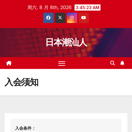
跳
周六. 8 月 8th, 2026
3:45:24 AM
至
内
容
日本潮汕人
入会须知
入会条件：