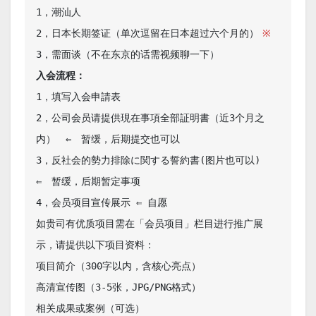
1，潮汕人

2，日本长期签证（单次逗留在日本超过六个月的）
※
入会流程：
1，填写入会申請表 

2，公司会员请提供現在事項全部証明書（近3个月之
内）　⇐　暂缓，后期提交也可以

3，反社会的勢力排除に関する誓約書(图片也可以)　
⇐　暂缓，后期暂定事项

4，会员项目宣传展示 ⇐ 自愿

如贵司有优质项目需在「会员项目」栏目进行推广展
示，请提供以下项目资料：

项目简介（300字以内，含核心亮点）

高清宣传图（3-5张，JPG/PNG格式）

相关成果或案例（可选）
