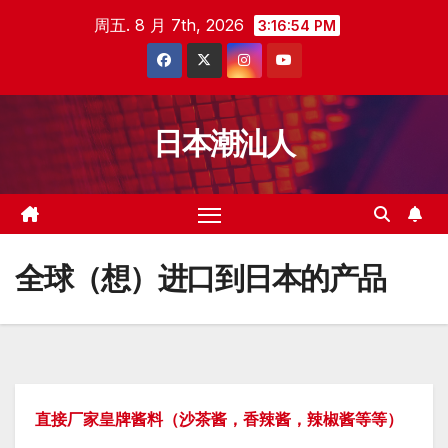
跳
周五. 8 月 7th, 2026
3:16:54 PM
至
内
容
日本潮汕人
全球（想）进口到日本的产品
直接厂家皇牌酱料（沙茶酱，香辣酱，辣椒酱等等）