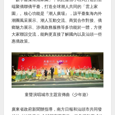
端聚僑聯僑平臺，打造全球潮人共同的「雲上家
園」。核心功能是『潮人廣場』，該平臺集海內外
潮團風采展示、潮人互動交流、商貿合作對接、僑
鄉魅力展示、涉僑政務服務等多功能於一體，方便
大家聯誼交流，能夠更直接了解國內以及汕頭一些
惠僑政策。
童聲演唱城市主題宣傳曲《少年遊》
廣東省政府新聞辦指導，南方日報和汕頭市共同發