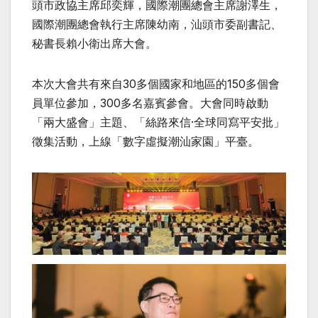
頭市政協主席邱奕輝，國際潮團總會主席謝澤生，
國際潮團總會執行主席陳幼南，汕頭市委副書記、
秘書長賴小衛出席大會。
本次大會共有來自30多個國家和地區的150多個會
員單位參加，300多名嘉賓參會。大會同時啟動
「兩大盛會」主題、「絲路來信·全球同寫平安批」
徵集活動，上線「數字虛擬潮汕家園」平臺。