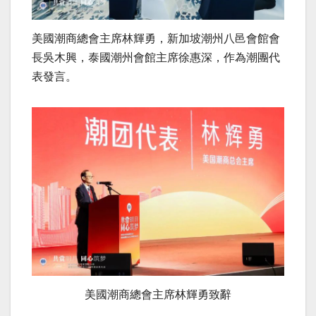
美國潮商總會主席林輝勇，新加坡潮州八邑會館會
長吳木興，泰國潮州會館主席徐惠深，作為潮團代
表發言。
美國潮商總會主席林輝勇致辭