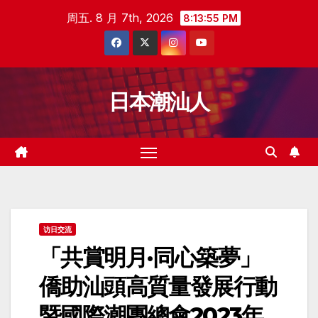
跳
周五. 8 月 7th, 2026
8:13:57 PM
至
内
容
日本潮汕人
访日交流
「共賞明月·同心築夢」
僑助汕頭高質量發展行動
暨國際潮團總會2023年