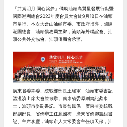
「共賞明月·同心築夢」僑助汕頭高質量發展行動暨
國際潮團總會2023年度會員大會於9月18日在汕頭
市舉行。本次大會由汕頭市委、市政府指導，國際
潮團總會、汕頭僑務局主辦，汕頭海外聯誼會、汕
頭公共外交協會、汕頭僑商會承辦。
廣東省委常委、統戰部部長王瑞軍，汕頭市委書記
溫湛濱出席大會並致辭。廣東省委原副書記蔡東
士，汕頭市委副書記、市長曾風保，廣東省委統戰
部副部長、省僑辦主任龐國梅，廣東省僑聯黨組書
記、主席李豐，汕頭市人大常委會主任項天保，汕